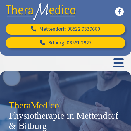
Mettendorf:
06522 9339660
Bitburg: 06561 2927
TheraMedico
–
Physiotherapie in Mettendorf
& Bitburg