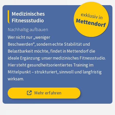
Medizinisches
Fitnessstudio
Nachhaltig aufbauen
Wer nicht nur „weniger
Beschwerden“, sondern echte Stabilität und
Belastbarkeit möchte, findet in Mettendorf die
ideale Ergänzung: unser medizinisches Fitnessstudio.
Hier steht gesundheitsorientiertes Training im
Mittelpunkt – strukturiert, sinnvoll und langfristig
wirksam.
Mehr erfahren